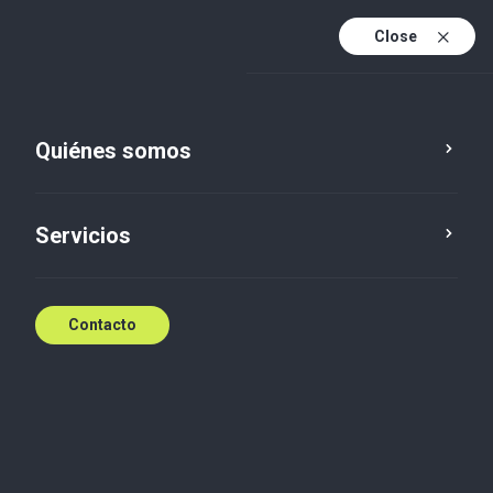
Close
Es
En
Quiénes somos
Es (active)
Servicios
Contacto
Quiénes somos